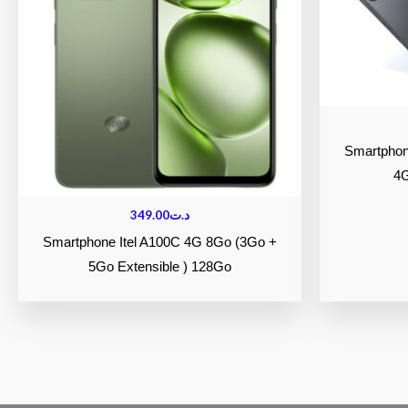
Smartphon
4G
349.00
د.ت
Smartphone Itel A100C 4G 8Go (3Go +
5Go Extensible ) 128Go