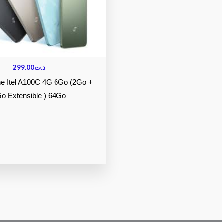
299.00
د.ت
e Itel A100C 4G 6Go (2Go +
o Extensible ) 64Go