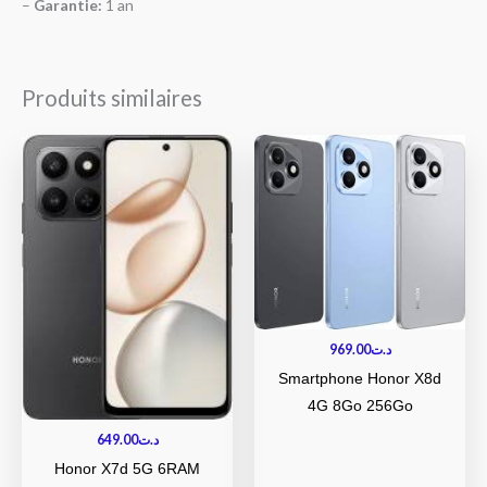
–
Garantie:
1 an
Produits similaires
969.00
د.ت
Smartphone Honor X8d
4G 8Go 256Go
649.00
د.ت
Honor X7d 5G 6RAM