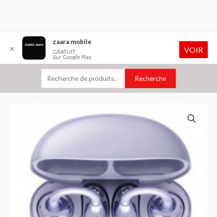
Aller
Recherche
zaara mobile
✕
VOIR
au
pour :
GRATUIT
Sur Google Play
contenu
Recherche
quantité
de
Ecouteurs
Sans
Fil
Honor
Choice
Clip