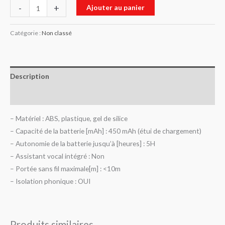
-
+
Ajouter au panier
Catégorie :
Non classé
Description
Avis (0)
– Matériel : ABS, plastique, gel de silice
– Capacité de la batterie [mAh] : 450 mAh (étui de chargement)
– Autonomie de la batterie jusqu’à [heures] : 5H
– Assistant vocal intégré : Non
– Portée sans fil maximale[m] : <10m
– Isolation phonique : OUI
Produits similaires