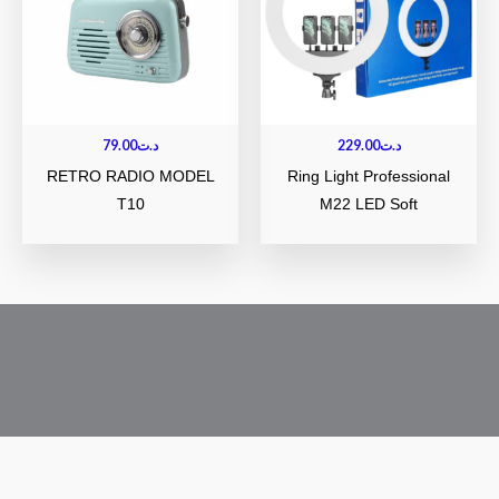
79.00
د.ت
229.00
د.ت
RETRO RADIO MODEL
Ring Light Professional
T10
M22 LED Soft