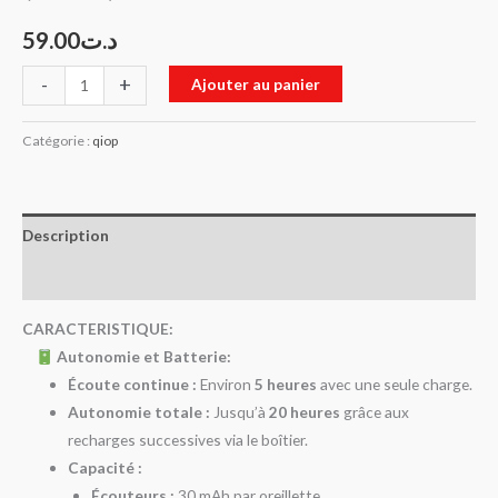
59.00
د.ت
-
+
Ajouter au panier
Catégorie :
qiop
Description
Avis (0)
CARACTERISTIQUE:
Autonomie et Batterie:
Écoute continue :
Environ
5 heures
avec une seule charge.
Autonomie totale :
Jusqu’à
20 heures
grâce aux
recharges successives via le boîtier.
Capacité :
Écouteurs :
30 mAh par oreillette.