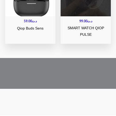
59.00
د.ت
99.00
د.ت
SMART WATCH QIOP
Qiop Buds Sens
PULSE