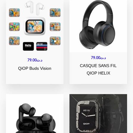
79.00
د.ت
79.00
د.ت
CASQUE SANS FIL
QiOP Buds Vision
QIOP HELIX