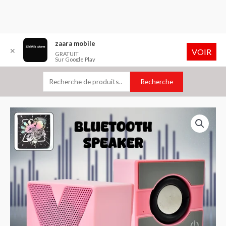
Aller
Recherche
zaara mobile
✕
VOIR
au
pour :
GRATUIT
Sur Google Play
contenu
Recherche
quantité
de
MUSIC
BLUE
WIRELESS