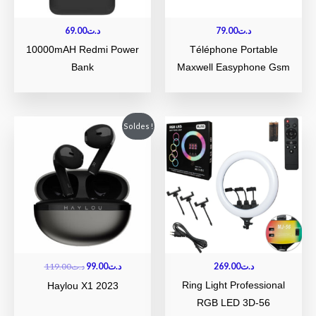
69.00
د.ت
79.00
د.ت
10000mAH Redmi Power
Téléphone Portable
Bank
Maxwell Easyphone Gsm
Le
Le
Soldes !
prix
prix
initial
actuel
était :
est :
د.ت99.00.
د.ت119.00.
119.00
د.ت
99.00
د.ت
269.00
د.ت
Ring Light Professional
Haylou X1 2023
RGB LED 3D-56