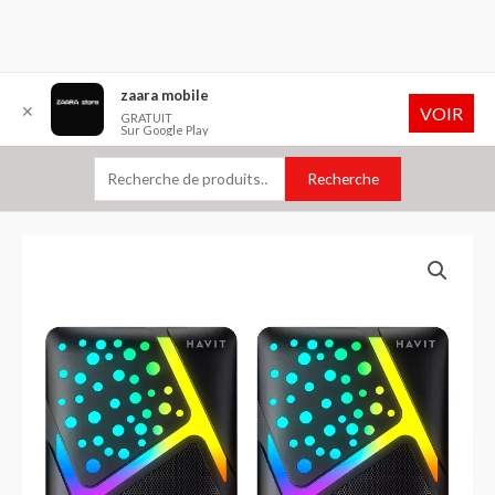
Aller
Recherche
zaara mobile
✕
VOIR
au
pour :
GRATUIT
Sur Google Play
contenu
Recherche
quantité
de
Haut
Parleur
Havit
SK763
RGB